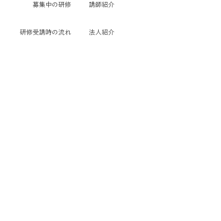
​募集中の研修
講師紹介
研修受講時の流れ
法人紹介
研修日程
​お知らせ一覧
研修概要
修了証の再交付
社会福祉法人絆友会HP
職員採用情報