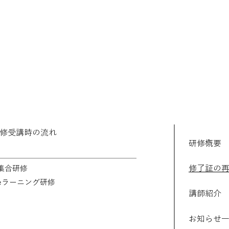
修受講時の流れ
研修概要
修了証の
 集合研修
 eラーニング研修
講師紹介
​お知らせ